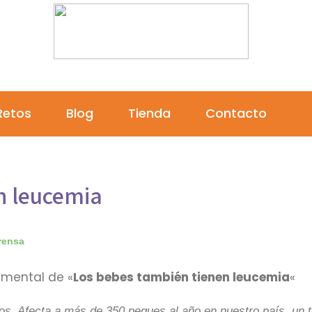
Por la investigación del cáncer infantil
Retos
Blog
Tienda
Contacto
n leucemia
rensa
cumental de «
Los bebes también tienen leucemia
«
os. Afecta a más de 350 peques al año en nuestro país, un