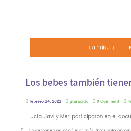
La Tribu
Los bebes también tiene
febrero 14, 2021
gtaracido
0 Comment
P
Lucía, Javi y Meri participaron en el do
La leucemia es el cáncer más frecuente en niñ