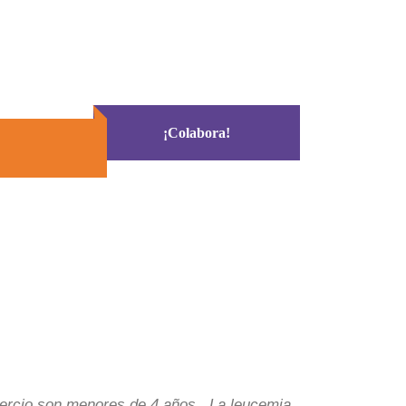
¡Colabora!
 tercio son menores de 4 años. La leucemia