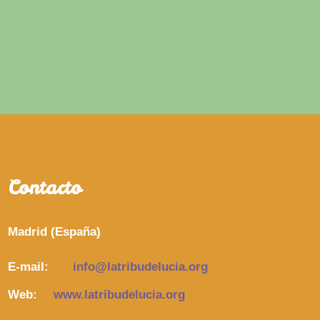
Contacto
Madrid (España)
E-mail:
info@latribudelucia.org
Web:
www.latribudelucia.org