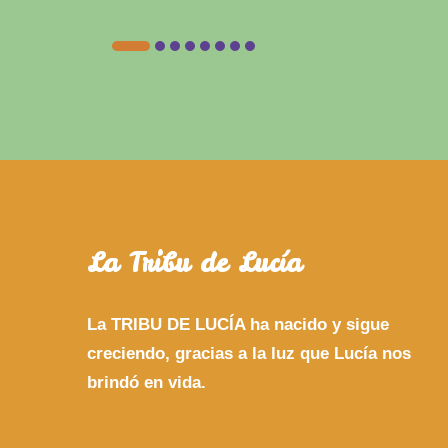
La Tribu de Lucía
La TRIBU DE LUCÍA ha nacido y sigue
creciendo, gracias a la luz que Lucía nos
brindó en vida.