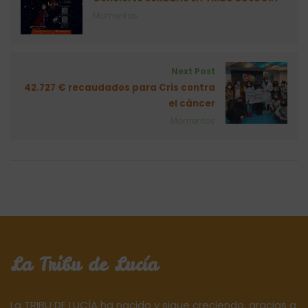
Momentos
Next Post
42.727 € recaudados para Cris contra
el cáncer
Momentos
La Tribu de Lucía
La TRIBU DE LUCÍA ha nacido y sigue creciendo, gracias a