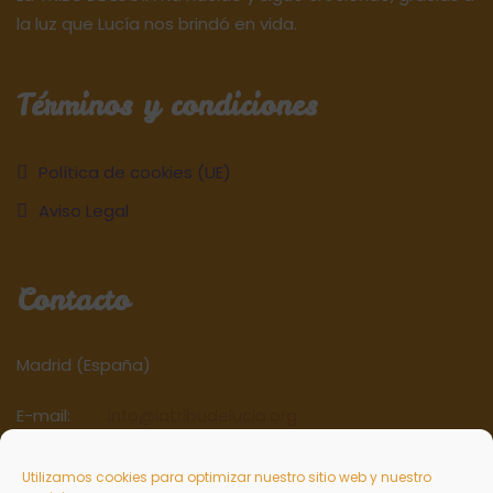
la luz que Lucía nos brindó en vida.
Términos y condiciones
Política de cookies (UE)
Aviso Legal
Contacto
Madrid (España)
E-mail:
info@latribudelucia.org
Web:
www.latribudelucia.org
Utilizamos cookies para optimizar nuestro sitio web y nuestro