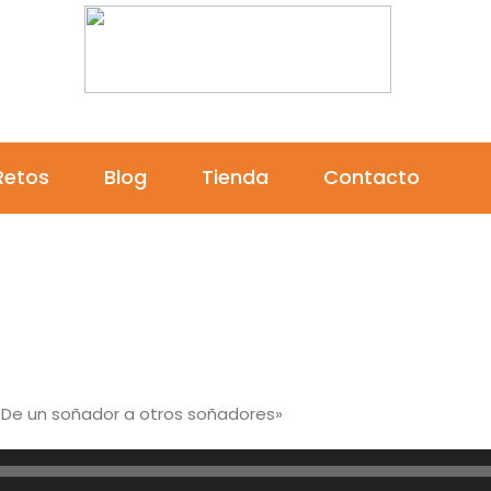
Por la investigación del cáncer infantil
Retos
Blog
Tienda
Contacto
«De un soñador a otros soñadores»