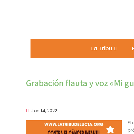
La Tribu
Grabación flauta y voz «Mi guí
Jan 14, 2022
El
pr