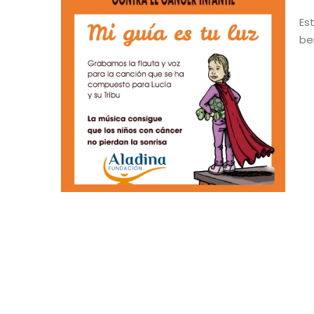
Es
be