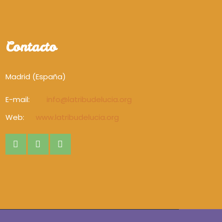
Contacto
Madrid (España)
E-mail:
info@latribudelucia.org
Web:
www.latribudelucia.org