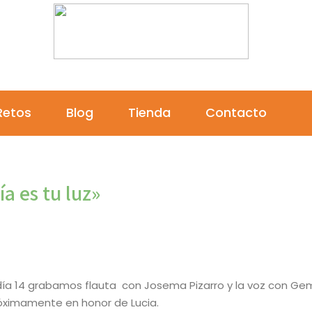
Por la investigación del cáncer infantil
Retos
Blog
Tienda
Contacto
a es tu luz»
 día 14 grabamos flauta con Josema Pizarro y la voz con Ge
óximamente en honor de Lucia.